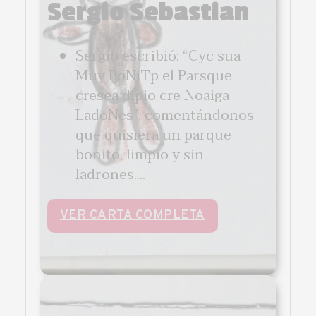
Sergio Sebastian
Sergio escribió: “Cyc sua
Muy BoNiTp el Parsque
cresea dipio cre Noaiga
LadoNes”, comentándonos
que quisiera un parque
bonito, limpio y sin
ladrones....
VER CARTA COMPLETA