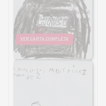
rojas un columpio. A un
costado una resbaladilla azul
y junto a esta, un sube y baja
en forma...
VER CARTA COMPLETA