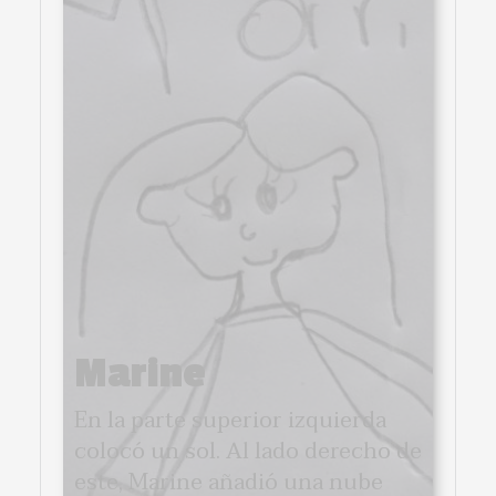
Marine
En la parte superior izquierda
colocó un sol. Al lado derecho de
este, Marine añadió una nube