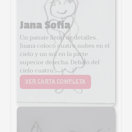
Jana Sofía
Un paisaje lleno de detalles.
Juana colocó cuatro nubes en el
cielo y un sol en la parte
superior derecha. Debajo del
cielo cuatro...
VER CARTA COMPLETA